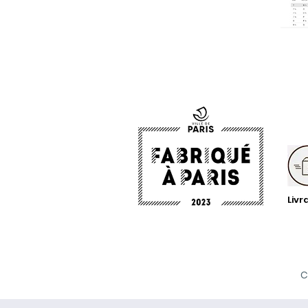
Livr
C